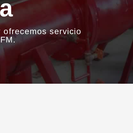
y el patrimonio de
liendo con los más
dad.